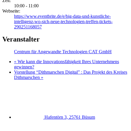
Zeit:
10:00 - 11:00
Webseite:
https://www.eventbrite.de/e/big-data-und-kunstliche-
intelligenz-wo-sich-neue-technologien-treffen-tickets-
290251168057
Veranstalter
Centrum für Angewandte Technologien CAT GmbH
«
Wie kann die Innovationsfähigkeit Ihres Unternehmens
gewinnen?
Vorstellung “Dithmarschen Digital” : Das Projekt des Kreises
Dithmarschen
»
Hafentörn 3, 25761 Büsum